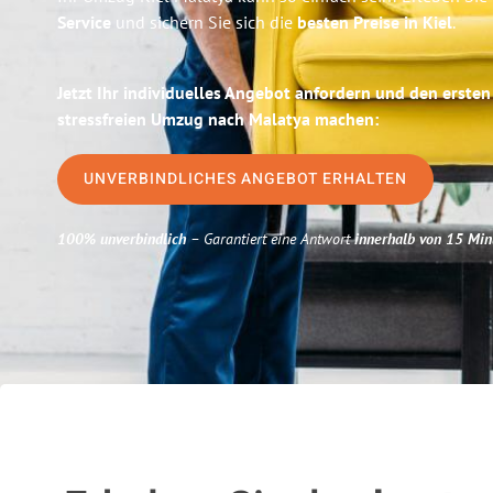
Service
und sichern Sie sich die
besten Preise in Kiel
.
Jetzt Ihr individuelles Angebot anfordern und den ersten
stressfreien Umzug nach Malatya machen:
UNVERBINDLICHES ANGEBOT ERHALTEN
100% unverbindlich
– Garantiert eine Antwort
innerhalb von 15 Min