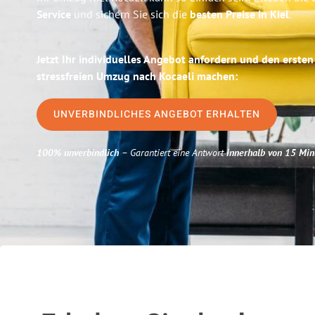
Service
und sichern Sie sich die
besten Preise in Kiel
.
Jetzt Ihr individuelles Angebot anfordern und den ersten
stressfreien Umzug nach Kocaeli machen:
UNVERBINDLICHES ANGEBOT ERHALTEN
100% unverbindlich
– Garantiert eine Antwort
innerhalb von 15 Min