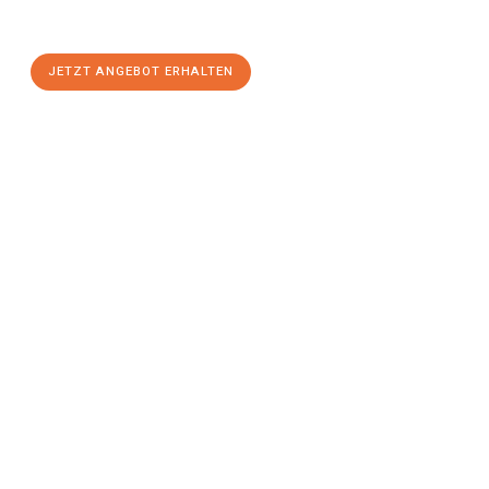
stressfreien Umzug
mit maximalem Komfort:
JETZT ANGEBOT ERHALTEN