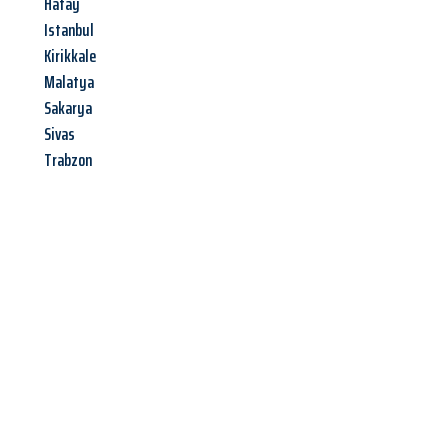
Hatay
Istanbul
Kirikkale
Malatya
Sakarya
Sivas
Trabzon
Jetzt anfragen &
Angebot
mit Best-Preis
erhalten!
Schicken Sie uns jetzt Ihre unverbindliche Anfrage und sichern
Sie sich Ihr
individuelles Umzugsangebot für Ihr Anliegen in
Kiel
zum Best-Preis! Nutzen Sie die Gelegenheit für einen