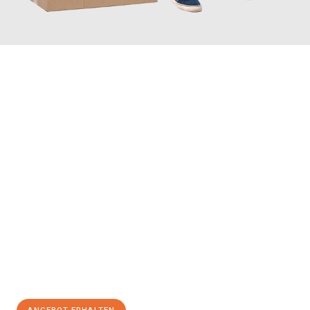
JETZT ANFRAGEN
Erleben Sie mit Umzugsmeister Fink Kiel, wie
einfach und
stressfrei Ihr Umzug Kiel Derince
sein kann. Unser
Expertenteam steht bereit, um Ihnen einen reibungslosen
Übergang in Ihr neues Zuhause zu garantieren.
Jetzt
unverbindliches Angebot
erhalten &
100€ sparen: