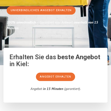
UNVERBINDLICHES ANGEBOT ERHALTEN
100% unverbindlich
– Garantiert eine Antwort
innerhalb von 15
Minuten
.
Erhalten Sie das
beste Angebot
in Kiel:
ANGEBOT ERHALTEN
Angebot
in 15 Minuten
(garantiert).