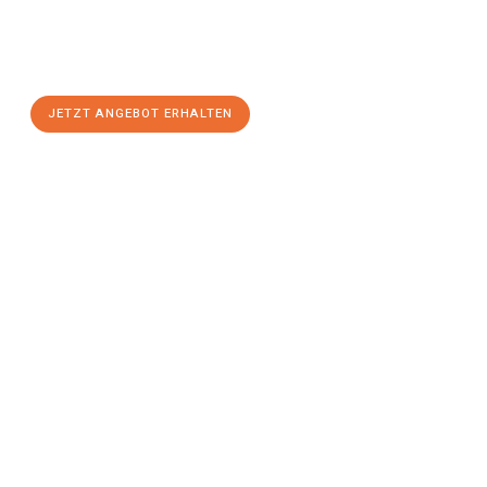
Sie sich Ihr
individuelles Umzugsangebot für Ihr Anliegen in
Kiel
zum Best-Preis! Nutzen Sie die Gelegenheit für einen
stressfreien Umzug
mit maximalem Komfort:
JETZT ANGEBOT ERHALTEN