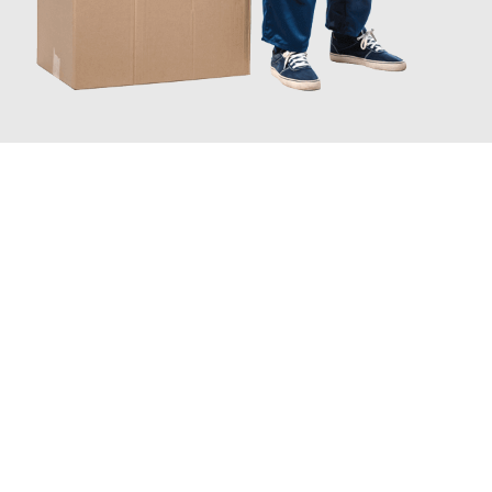
JETZT ANFRAGEN
Erleben Sie mit Umzugsmeister Fink Kiel, wie
einfach und
stressfrei Ihr Umzug Kiel Bulgarien
sein kann. Unser
Expertenteam steht bereit, um Ihnen einen reibungslosen
Übergang in Ihr neues Zuhause zu garantieren.
Jetzt
unverbindliches Angebot
erhalten &