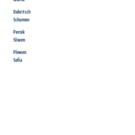
Dobritsch
Schumen
Pernik
Sliwen
Plewen
Sofia
Jetzt anfragen &
Angebot
mit Best-Preis
erhalten!
Schicken Sie uns jetzt Ihre unverbindliche Anfrage und sichern