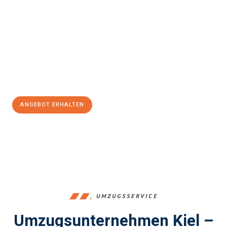
Erleben Sie mit Umzugsmeister Fink Kiel, wie
einfach und
stressfrei Ihr Umzug in Kiel
sein kann. Unser Expertenteam steht
bereit, um Ihnen einen reibungslosen Übergang in Ihr neues
Zuhause zu garantieren.
Jetzt
unverbindliches Angebot
erhalten &
100€ sparen:
ANGEBOT ERHALTEN
+4915792653348
UMZUGSSERVICE
Umzugsunternehmen Kiel –