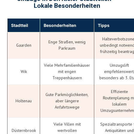
Lokale Besonderheiten
Stadtteil
Besonderheiten
Tipps
Halteverbotszon
Enge Straßen, wenig
Gaarden
unbedingt notwend
Parkraum
frühzeitig beantra
Viele Mehrfamilienhäuser
Umzugslift
Wik
mit engen
empfehlenswert
Treppenhäusern
besonders ab 3. Et
Effiziente
Gute Parkmöglichkeiten,
Routenplanung mi
Holtenau
aber längere
lokalem
Anfahrtswege
Umzugsunternehm
Viele Villen mit
Spezialtransporte 
Düsternbrook
wertvollen
Antiquitäten und