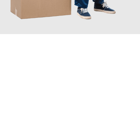
JETZT ANFRAGEN
Erleben Sie mit Umzugsmeister Fink Kiel, wie
einfach und
stressfrei Ihr Umzug Kiel Samsun
sein kann. Unser
Expertenteam steht bereit, um Ihnen einen reibungslosen
Übergang in Ihr neues Zuhause zu garantieren.
Jetzt
unverbindliches Angebot
erhalten &
100€ sparen: