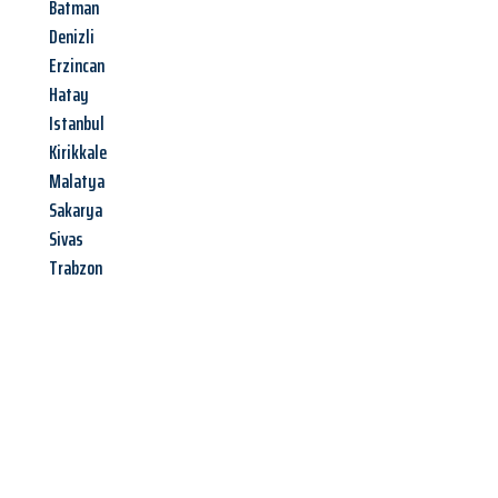
Batman
Denizli
Erzincan
Hatay
Istanbul
Kirikkale
Malatya
Sakarya
Sivas
Trabzon
Jetzt anfragen &
Angebot
mit Best-Preis
erhalten!