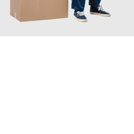
JETZT ANFRAGEN
Erleben Sie mit Umzugsmeister Fink Kiel, wie
einfach und
stressfrei Möbeltransport in Kiel
sein kann. Unser
Expertenteam steht bereit, um Ihnen einen reibungslosen Ablauf
zu garantieren.