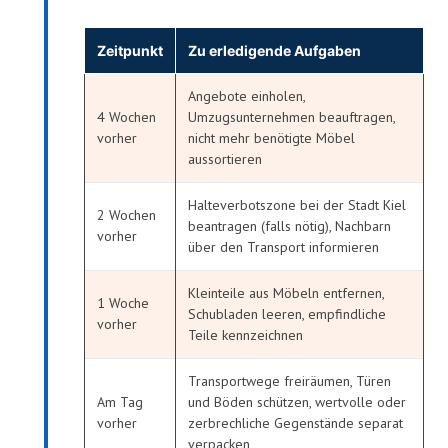
Zeitpunkt
Zu erledigende Aufgaben
Angebote einholen,
4 Wochen
Umzugsunternehmen beauftragen,
vorher
nicht mehr benötigte Möbel
aussortieren
Halteverbotszone bei der Stadt Kiel
2 Wochen
beantragen (falls nötig), Nachbarn
vorher
über den Transport informieren
Kleinteile aus Möbeln entfernen,
1 Woche
Schubladen leeren, empfindliche
vorher
Teile kennzeichnen
Transportwege freiräumen, Türen
Am Tag
und Böden schützen, wertvolle oder
vorher
zerbrechliche Gegenstände separat
verpacken