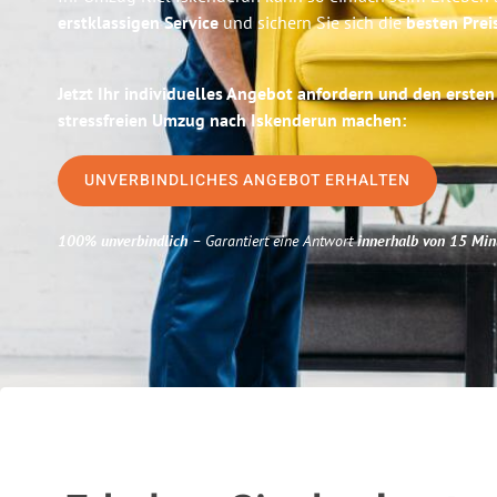
erstklassigen Service
und sichern Sie sich die
besten Preis
Jetzt Ihr individuelles Angebot anfordern und den ersten
stressfreien Umzug nach Iskenderun machen:
UNVERBINDLICHES ANGEBOT ERHALTEN
100% unverbindlich
– Garantiert eine Antwort
innerhalb von 15 Min