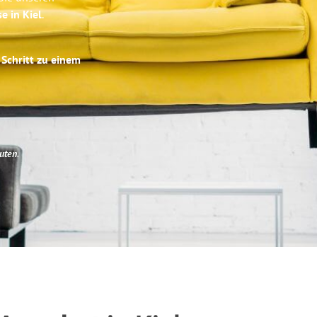
e in Kiel
.
 Schritt zu einem
uten
.