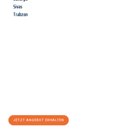
Sivas
Trabzon
Jetzt anfragen &
Angebot
mit Best-Preis
erhalten!
Schicken Sie uns jetzt Ihre unverbindliche Anfrage und sichern
Sie sich Ihr
individuelles Umzugsangebot für Ihr Anliegen in
Kiel
zum Best-Preis! Nutzen Sie die Gelegenheit für einen
stressfreien Umzug
mit maximalem Komfort:
JETZT ANGEBOT ERHALTEN