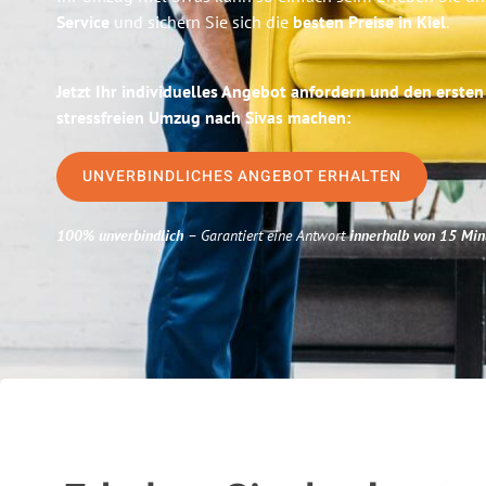
Service
und sichern Sie sich die
besten Preise in Kiel
.
Jetzt Ihr individuelles Angebot anfordern und den ersten
stressfreien Umzug nach Sivas machen:
UNVERBINDLICHES ANGEBOT ERHALTEN
100% unverbindlich
– Garantiert eine Antwort
innerhalb von 15 Min