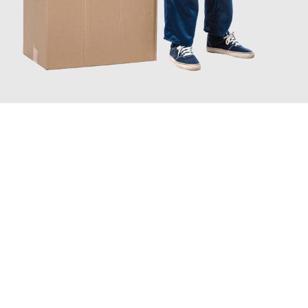
JETZT ANFRAGEN
Erleben Sie mit Umzugsmeister Fink Kiel, wie
einfach und
stressfrei Ihr Umzug Kiel Milton Keynes
sein kann. Unser
Expertenteam steht bereit, um Ihnen einen reibungslosen
Übergang in Ihr neues Zuhause zu garantieren.