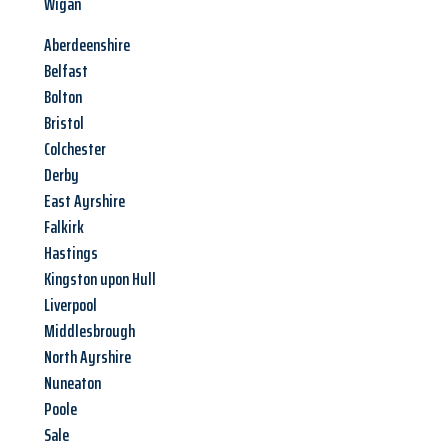
Wigan
Aberdeenshire
Belfast
Bolton
Bristol
Colchester
Derby
East Ayrshire
Falkirk
Hastings
Kingston upon Hull
Liverpool
Middlesbrough
North Ayrshire
Nuneaton
Poole
Sale