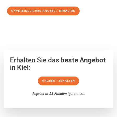
UNVERBINDLICHES ANGEBOT ERHALTEN
100% unverbindlich
– Garantiert eine Antwort
innerhalb von 15
Minuten
.
Erhalten Sie das
beste Angebot
in Kiel:
ANGEBOT ERHALTEN
Angebot
in 15 Minuten
(garantiert).