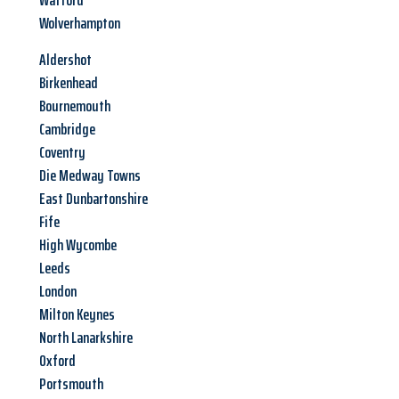
Watford
Wolverhampton
Aldershot
Birkenhead
Bournemouth
Cambridge
Coventry
Die Medway Towns
East Dunbartonshire
Fife
High Wycombe
Leeds
London
Milton Keynes
North Lanarkshire
Oxford
Portsmouth