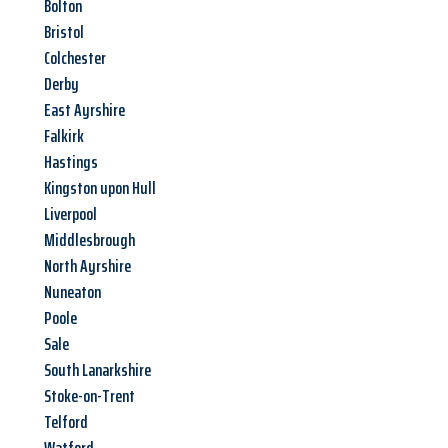
Bolton
Bristol
Colchester
Derby
East Ayrshire
Falkirk
Hastings
Kingston upon Hull
Liverpool
Middlesbrough
North Ayrshire
Nuneaton
Poole
Sale
South Lanarkshire
Stoke-on-Trent
Telford