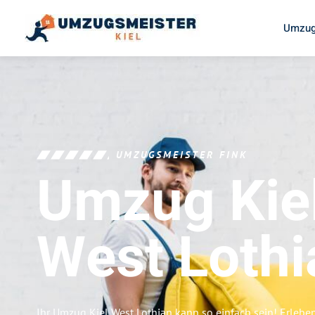
Umzug
UMZUGSMEISTER FINK
Umzug Kie
West Lothi
Ihr Umzug Kiel West Lothian kann so einfach sein! Erlebe