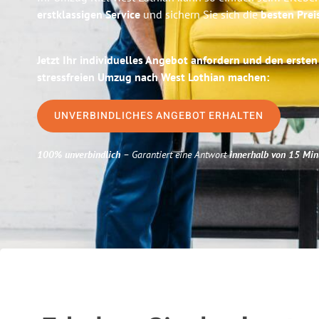
erstklassigen Service
und sichern Sie sich die
besten Preis
Jetzt Ihr individuelles Angebot anfordern und den ersten
stressfreien Umzug nach West Lothian machen:
UNVERBINDLICHES ANGEBOT ERHALTEN
100% unverbindlich
– Garantiert eine Antwort
innerhalb von 15 Min