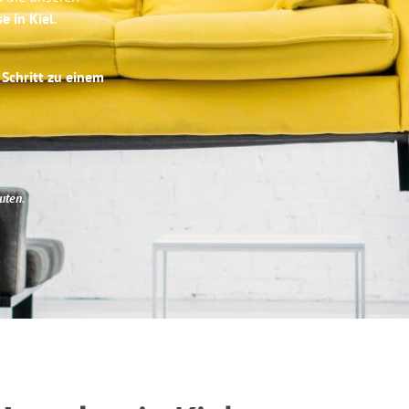
e in Kiel
.
 Schritt zu einem
uten
.