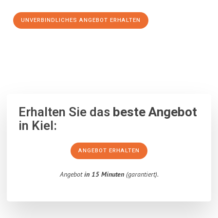
UNVERBINDLICHES ANGEBOT ERHALTEN
100% unverbindlich
– Garantiert eine Antwort
innerhalb von 15
Minuten
.
Erhalten Sie das
beste Angebot
in Kiel:
ANGEBOT ERHALTEN
Angebot
in 15 Minuten
(garantiert).