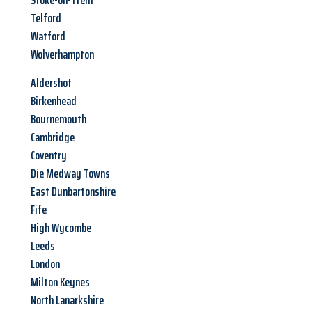
Stoke-on-Trent
Telford
Watford
Wolverhampton
Aldershot
Birkenhead
Bournemouth
Cambridge
Coventry
Die Medway Towns
East Dunbartonshire
Fife
High Wycombe
Leeds
London
Milton Keynes
North Lanarkshire