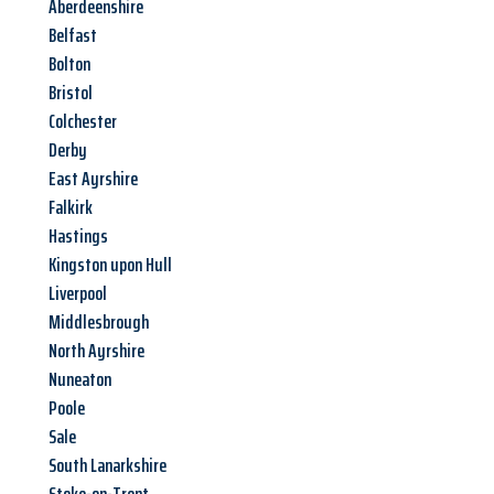
Aberdeenshire
Belfast
Bolton
Bristol
Colchester
Derby
East Ayrshire
Falkirk
Hastings
Kingston upon Hull
Liverpool
Middlesbrough
North Ayrshire
Nuneaton
Poole
Sale
South Lanarkshire