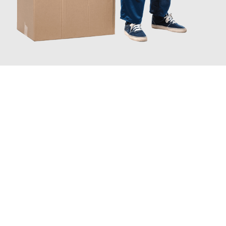
JETZT ANFRAGEN
Erleben Sie mit Umzugsmeister Fink Kiel, wie
einfach und
stressfrei Ihr Umzug Kiel Sunderland
sein kann. Unser
Expertenteam steht bereit, um Ihnen einen reibungslosen
Übergang in Ihr neues Zuhause zu garantieren.
Jetzt
unverbindliches Angebot
erhalten &