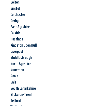
Bolton
Bristol
Colchester
Derby
East Ayrshire
Falkirk
Hastings
Kingston upon Hull
Liverpool
Middlesbrough
North Ayrshire
Nuneaton
Poole
Sale
South Lanarkshire
Stoke-on-Trent
Telford