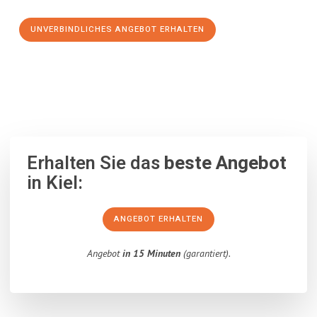
UNVERBINDLICHES ANGEBOT ERHALTEN
100% unverbindlich
– Garantiert eine Antwort
innerhalb von 15
Minuten
.
Erhalten Sie das
beste Angebot
in Kiel:
ANGEBOT ERHALTEN
Angebot
in 15 Minuten
(garantiert).