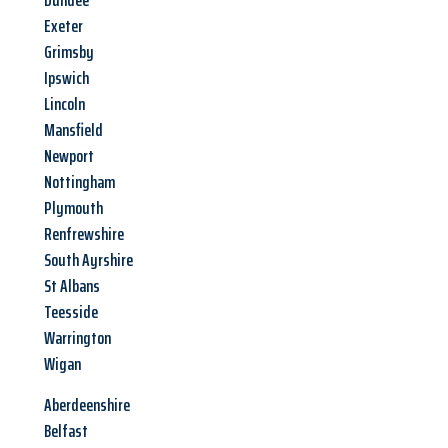
Dundee
Exeter
Grimsby
Ipswich
Lincoln
Mansfield
Newport
Nottingham
Plymouth
Renfrewshire
South Ayrshire
St Albans
Teesside
Warrington
Wigan
Aberdeenshire
Belfast