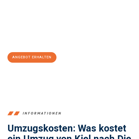
stressfrei Ihr Umzug Kiel Die Medway Towns
sein kann. Unser
Expertenteam steht bereit, um Ihnen einen reibungslosen
Übergang in Ihr neues Zuhause zu garantieren.
Jetzt
unverbindliches Angebot
erhalten &
100€ sparen:
ANGEBOT ERHALTEN
+4915792653348
INFORMATIONEN
Umzugskosten: Was kostet