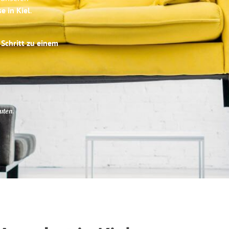
e in Kiel
.
 Schritt zu einem
uten
.