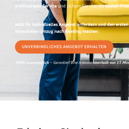
erstklassigen Service
und sichern Sie sich die
besten Preis
Jetzt Ihr individuelles Angebot anfordern und den ersten
stressfreien Umzug nach Reading machen:
UNVERBINDLICHES ANGEBOT ERHALTEN
100% unverbindlich
– Garantiert eine Antwort
innerhalb von 15 Min