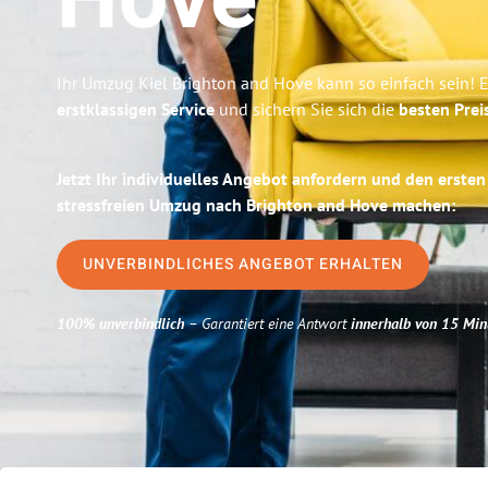
Hove
Ihr Umzug Kiel Brighton and Hove kann so einfach sein! 
erstklassigen Service
und sichern Sie sich die
besten Preis
Jetzt Ihr individuelles Angebot anfordern und den ersten
stressfreien Umzug nach Brighton and Hove machen:
UNVERBINDLICHES ANGEBOT ERHALTEN
100% unverbindlich
– Garantiert eine Antwort
innerhalb von 15 Min