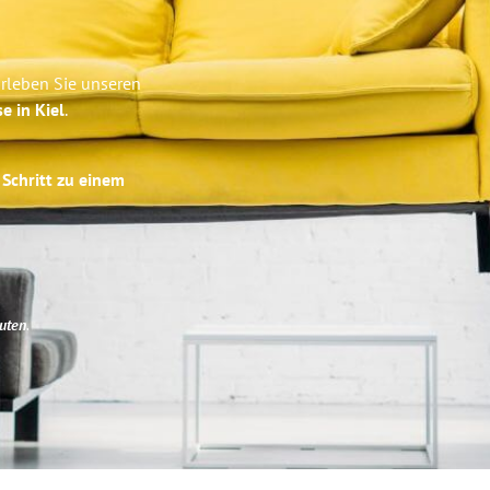
Erleben Sie unseren
e in Kiel
.
 Schritt zu einem
uten
.