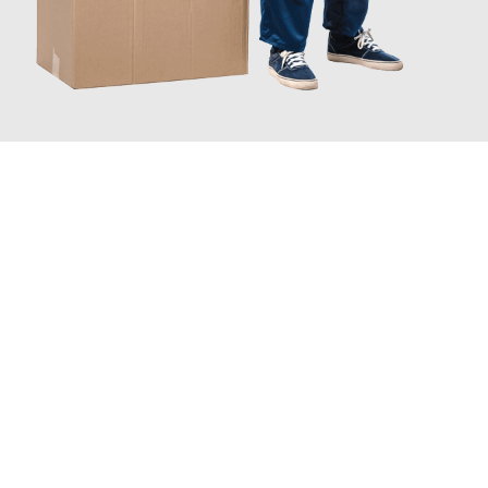
JETZT ANFRAGEN
Erleben Sie mit Umzugsmeister Fink Kiel, wie
einfach und
stressfrei Ihr Umzug Kiel München
sein kann. Unser
Expertenteam steht bereit, um Ihnen einen reibungslosen
Übergang in Ihr neues Zuhause zu garantieren.
Jetzt
unverbindliches Angebot
erhalten &