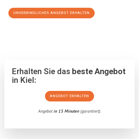
UNVERBINDLICHES ANGEBOT ERHALTEN
100% unverbindlich
– Garantiert eine Antwort
innerhalb von 15
Minuten
.
Erhalten Sie das
beste Angebot
in Kiel:
ANGEBOT ERHALTEN
Angebot
in 15 Minuten
(garantiert).