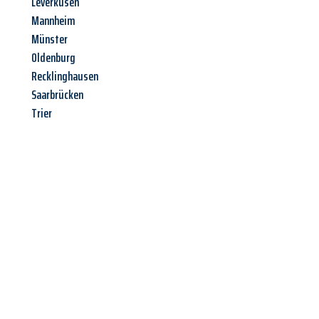
Leverkusen
Mannheim
Münster
Oldenburg
Recklinghausen
Saarbrücken
Trier
Jetzt anfragen &
Angebot
mit Best-Preis
erhalten!
Schicken Sie uns jetzt Ihre unverbindliche Anfrage und sichern
Sie sich Ihr
individuelles Umzugsangebot für Ihr Anliegen in
Kiel
zum Best-Preis! Nutzen Sie die Gelegenheit für einen