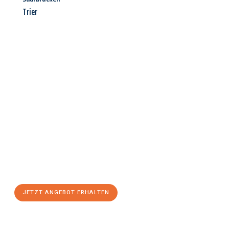
Trier
Jetzt anfragen &
Angebot
mit Best-Preis
erhalten!
Schicken Sie uns jetzt Ihre unverbindliche Anfrage und sichern
Sie sich Ihr
individuelles Umzugsangebot für Ihr Anliegen in
Kiel
zum Best-Preis! Nutzen Sie die Gelegenheit für einen
stressfreien Umzug
mit maximalem Komfort:
JETZT ANGEBOT ERHALTEN