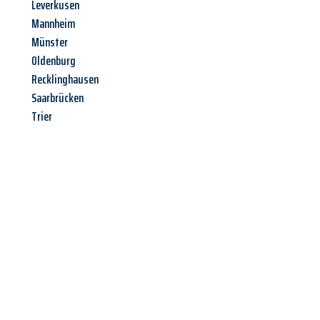
Leverkusen
Mannheim
Münster
Oldenburg
Recklinghausen
Saarbrücken
Trier
Jetzt anfragen &
Angebot
mit Best-Preis
erhalten!
Schicken Sie uns jetzt Ihre unverbindliche Anfrage und sichern
Sie sich Ihr
individuelles Umzugsangebot für Ihr Anliegen in