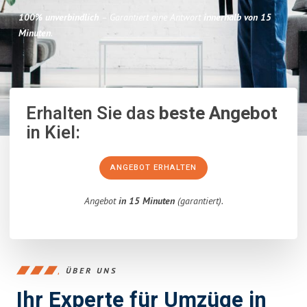
100% unverbindlich
– Garantiert eine Antwort
innerhalb von 15
Minuten
.
Erhalten Sie das
beste Angebot
in Kiel:
ANGEBOT ERHALTEN
Angebot
in 15 Minuten
(garantiert).
ÜBER UNS
Ihr Experte für Umzüge in