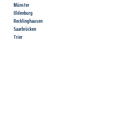
Münster
Oldenburg
Recklinghausen
Saarbrücken
Trier
Jetzt anfragen &
Angebot
mit Best-Preis
erhalten!
Schicken Sie uns jetzt Ihre unverbindliche Anfrage und sichern
Sie sich Ihr
individuelles Umzugsangebot für Ihr Anliegen in
Kiel
zum Best-Preis! Nutzen Sie die Gelegenheit für einen
stressfreien Umzug
mit maximalem Komfort: