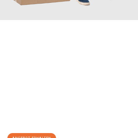
JETZT ANFRAGEN
Erleben Sie mit Umzugsmeister Fink Kiel, wie
einfach und
stressfrei Ihr Umzug Kiel Bremen
sein kann. Unser
Expertenteam steht bereit, um Ihnen einen reibungslosen
Übergang in Ihr neues Zuhause zu garantieren.
Jetzt
unverbindliches Angebot
erhalten &
100€ sparen: