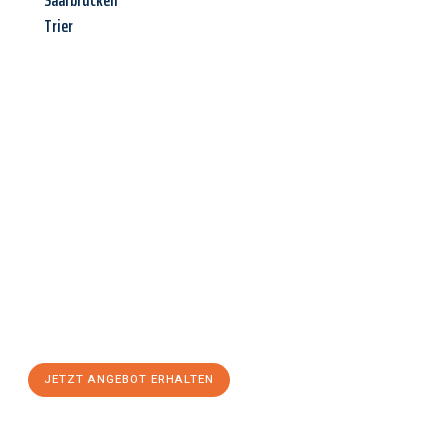
Saarbrücken
Trier
Jetzt anfragen &
Angebot
mit Best-Preis
erhalten!
Schicken Sie uns jetzt Ihre unverbindliche Anfrage und sichern
Sie sich Ihr
individuelles Umzugsangebot für Ihr Anliegen in
Kiel
zum Best-Preis! Nutzen Sie die Gelegenheit für einen
stressfreien Umzug
mit maximalem Komfort:
JETZT ANGEBOT ERHALTEN