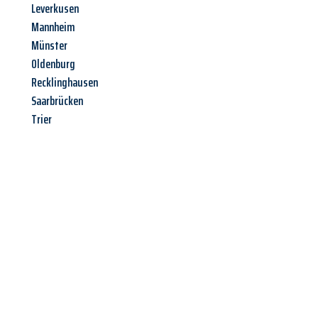
Leverkusen
Mannheim
Münster
Oldenburg
Recklinghausen
Saarbrücken
Trier
Jetzt anfragen &
Angebot
mit Best-Preis
erhalten!
Schicken Sie uns jetzt Ihre unverbindliche Anfrage und sichern
Sie sich Ihr
individuelles Umzugsangebot für Ihr Anliegen in