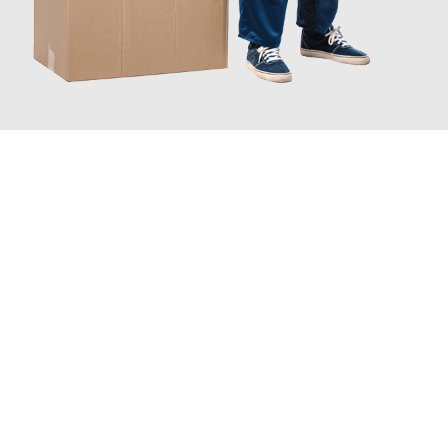
JETZT ANFRAGEN
Erleben Sie mit Umzugsmeister Fink Kiel, wie
einfach und
stressfrei Ihr Umzug Kiel Darmstadt
sein kann. Unser
Expertenteam steht bereit, um Ihnen einen reibungslosen
Übergang in Ihr neues Zuhause zu garantieren.
Jetzt
unverbindliches Angebot
erhalten &