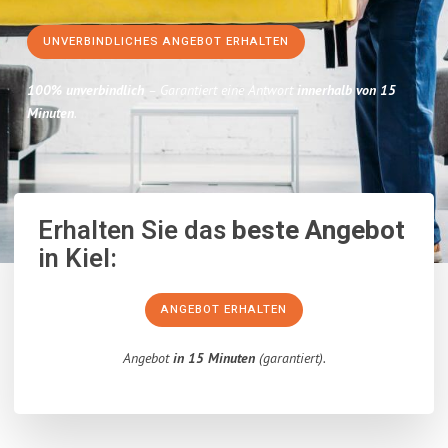
UNVERBINDLICHES ANGEBOT ERHALTEN
100% unverbindlich
– Garantiert eine Antwort
innerhalb von 15
Minuten
.
Erhalten Sie das
beste Angebot
in Kiel:
ANGEBOT ERHALTEN
Angebot
in 15 Minuten
(garantiert).