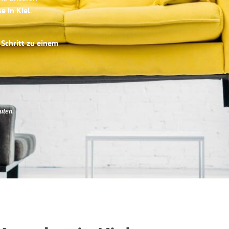
e in Kiel
.
 Schritt zu einem
uten
.