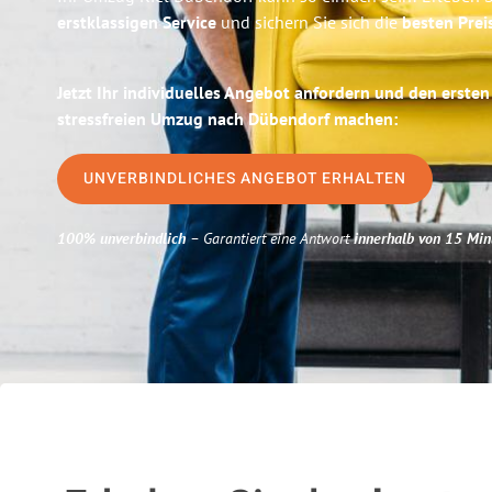
erstklassigen Service
und sichern Sie sich die
besten Preis
Jetzt Ihr individuelles Angebot anfordern und den ersten
stressfreien Umzug nach Dübendorf machen:
UNVERBINDLICHES ANGEBOT ERHALTEN
100% unverbindlich
– Garantiert eine Antwort
innerhalb von 15 Min