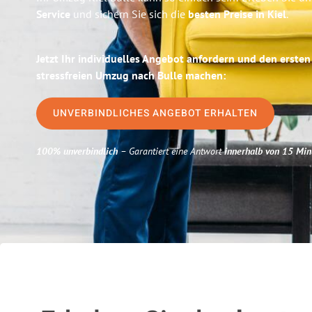
Service
und sichern Sie sich die
besten Preise in Kiel
.
Jetzt Ihr individuelles Angebot anfordern und den ersten
stressfreien Umzug nach Bulle machen:
UNVERBINDLICHES ANGEBOT ERHALTEN
100% unverbindlich
– Garantiert eine Antwort
innerhalb von 15 Min