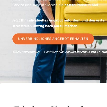
Service
und sichern Sie sich die
besten Preise in Kiel
.
Jetzt Ihr individuelles Angebot anfordern und den ersten
stressfreien Umzug nach Aarau machen:
UNVERBINDLICHES ANGEBOT ERHALTEN
100% unverbindlich
– Garantiert eine Antwort
innerhalb von 15 Min