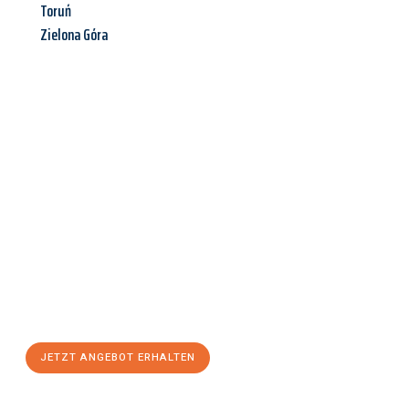
Toruń
Zielona Góra
Jetzt anfragen &
Angebot
mit Best-Preis
erhalten!
Schicken Sie uns jetzt Ihre unverbindliche Anfrage und sichern
Sie sich Ihr
individuelles Umzugsangebot für Ihr Anliegen in
Kiel
zum Best-Preis! Nutzen Sie die Gelegenheit für einen
stressfreien Umzug
mit maximalem Komfort:
JETZT ANGEBOT ERHALTEN