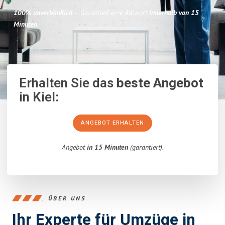
100% unverbindlich
– Garantiert eine Antwort
innerhalb von 15
Minuten
.
Erhalten Sie das
beste Angebot
in Kiel:
ANGEBOT ERHALTEN
Angebot
in 15 Minuten
(garantiert).
ÜBER UNS
Ihr Experte für Umzüge in