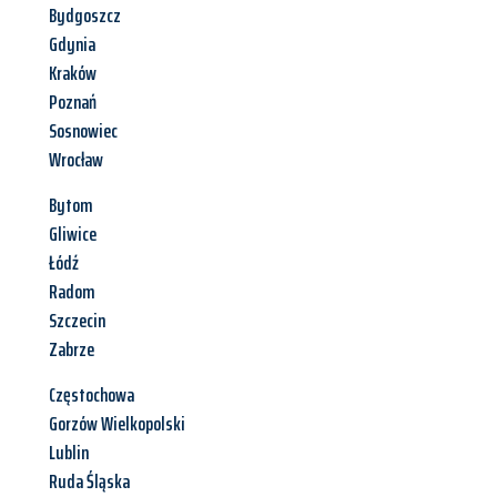
Bydgoszcz
Gdynia
Kraków
Poznań
Sosnowiec
Wrocław
Bytom
Gliwice
Łódź
Radom
Szczecin
Zabrze
Częstochowa
Gorzów Wielkopolski
Lublin
Ruda Śląska