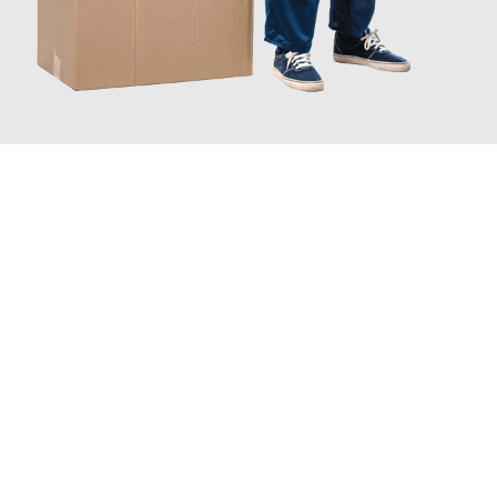
JETZT ANFRAGEN
Erleben Sie mit Umzugsmeister Fink Kiel, wie
einfach und
stressfrei Ihr Umzug Kiel Slowakei
sein kann. Unser
Expertenteam steht bereit, um Ihnen einen reibungslosen
Übergang in Ihr neues Zuhause zu garantieren.
Jetzt
unverbindliches Angebot
erhalten &