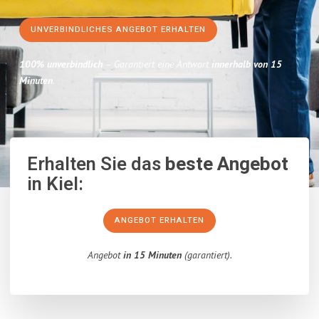
UNVERBINDLICHES ANGEBOT ERHALTEN
100% unverbindlich
– Garantiert eine Antwort
innerhalb von 15
Minuten
.
Erhalten Sie das
beste Angebot
in Kiel:
ANGEBOT ERHALTEN
Angebot
in 15 Minuten
(garantiert).