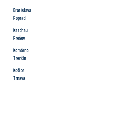
Bratislava
Poprad
Kaschau
Prešov
Komárno
Trenčín
Košice
Trnava
Jetzt anfragen &
Angebot