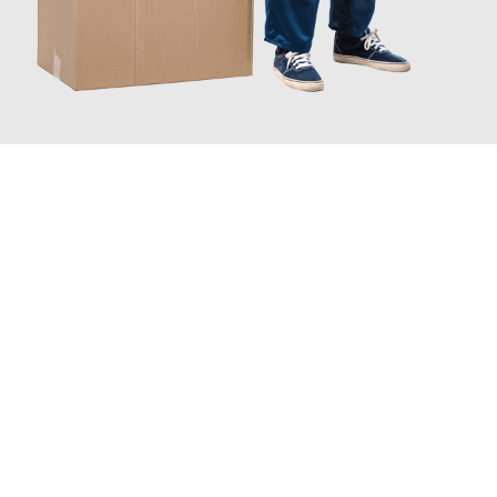
JETZT ANFRAGEN
Erleben Sie mit Umzugsmeister Fink Kiel, wie
einfach und
stressfrei Ihr Umzug Kiel Warszawa
sein kann. Unser
Expertenteam steht bereit, um Ihnen einen reibungslosen
Übergang in Ihr neues Zuhause zu garantieren.
Jetzt
unverbindliches Angebot
erhalten &