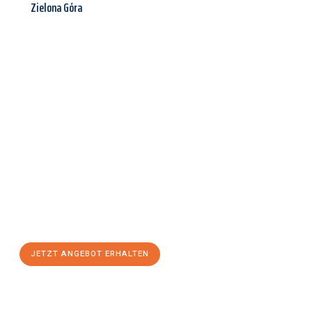
Zielona Góra
Jetzt anfragen &
Angebot
mit Best-Preis
erhalten!
Schicken Sie uns jetzt Ihre unverbindliche Anfrage und sichern
Sie sich Ihr
individuelles Umzugsangebot für Ihr Anliegen in
Kiel
zum Best-Preis! Nutzen Sie die Gelegenheit für einen
stressfreien Umzug
mit maximalem Komfort:
JETZT ANGEBOT ERHALTEN