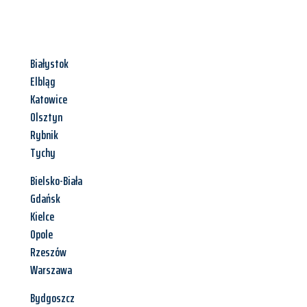
Białystok
Elbląg
Katowice
Olsztyn
Rybnik
Tychy
Bielsko-Biała
Gdańsk
Kielce
Opole
Rzeszów
Warszawa
Bydgoszcz