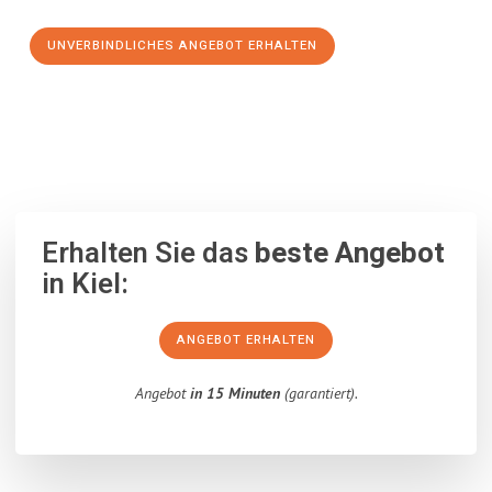
UNVERBINDLICHES ANGEBOT ERHALTEN
100% unverbindlich
– Garantiert eine Antwort
innerhalb von 15
Minuten
.
Erhalten Sie das
beste Angebot
in Kiel:
ANGEBOT ERHALTEN
Angebot
in 15 Minuten
(garantiert).