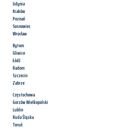
Gdynia
Kraków
Poznań
Sosnowiec
Wrocław
Bytom
Gliwice
Łódź
Radom
Szczecin
Zabrze
Częstochowa
Gorzów Wielkopolski
Lublin
Ruda Śląska
Toruń