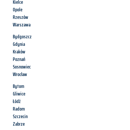
Kielce
Opole
Rzeszów
Warszawa
Bydgoszcz
Gdynia
Kraków
Poznań
Sosnowiec
Wrocław
Bytom
Gliwice
Łódź
Radom
Szczecin
Zabrze