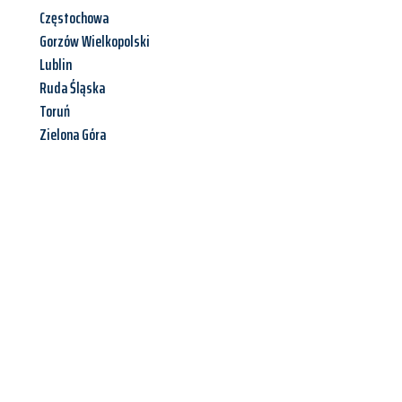
Częstochowa
Gorzów Wielkopolski
Lublin
Ruda Śląska
Toruń
Zielona Góra
Jetzt anfragen &
Angebot
mit Best-Preis
erhalten!
Schicken Sie uns jetzt Ihre unverbindliche Anfrage und sichern
Sie sich Ihr
individuelles Umzugsangebot für Ihr Anliegen in
Kiel
zum Best-Preis! Nutzen Sie die Gelegenheit für einen