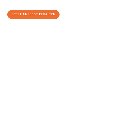
stressfreien Umzug
mit maximalem Komfort:
JETZT ANGEBOT ERHALTEN