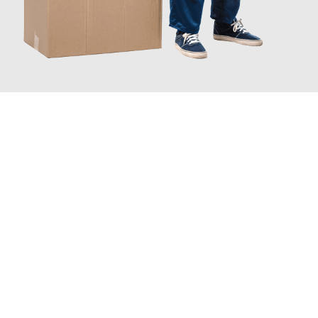
JETZT ANFRAGEN
Erleben Sie mit Umzugsmeister Fink Kiel, wie
einfach und
stressfrei Ihr Umzug Kiel Klagenfurt
sein kann. Unser
Expertenteam steht bereit, um Ihnen einen reibungslosen
Übergang in Ihr neues Zuhause zu garantieren.
Jetzt
unverbindliches Angebot
erhalten &