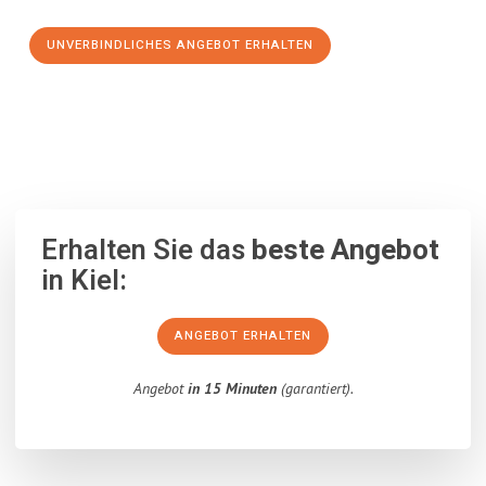
UNVERBINDLICHES ANGEBOT ERHALTEN
100% unverbindlich
– Garantiert eine Antwort
innerhalb von 15
Minuten
.
Erhalten Sie das
beste Angebot
in Kiel:
ANGEBOT ERHALTEN
Angebot
in 15 Minuten
(garantiert).