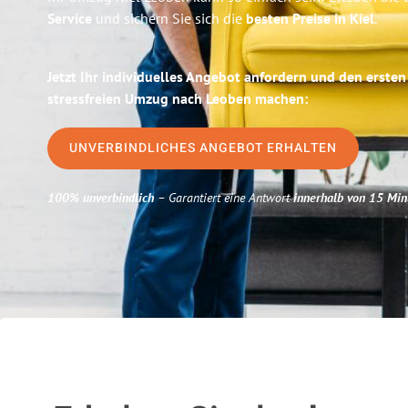
Service
und sichern Sie sich die
besten Preise in Kiel
.
Jetzt Ihr individuelles Angebot anfordern und den ersten
stressfreien Umzug nach Leoben machen:
UNVERBINDLICHES ANGEBOT ERHALTEN
100% unverbindlich
– Garantiert eine Antwort
innerhalb von 15 Min