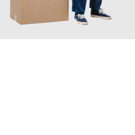
JETZT ANFRAGEN
Erleben Sie mit Umzugsmeister Fink Kiel, wie
einfach und
stressfrei Ihr Umzug Kiel Naestved
sein kann. Unser
Expertenteam steht bereit, um Ihnen einen reibungslosen
Übergang in Ihr neues Zuhause zu garantieren.
Jetzt
unverbindliches Angebot
erhalten &