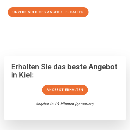
UNVERBINDLICHES ANGEBOT ERHALTEN
100% unverbindlich
– Garantiert eine Antwort
innerhalb von 15
Minuten
.
Erhalten Sie das
beste Angebot
in Kiel:
ANGEBOT ERHALTEN
Angebot
in 15 Minuten
(garantiert).