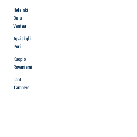
Helsinki
Oulu
Vantaa
Jyväskylä
Pori
Kuopio
Rovaniemi
Lahti
Tampere
Jetzt anfragen &
Angebot