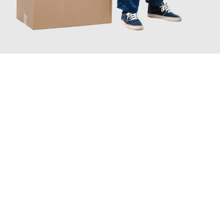
JETZT ANFRAGEN
Erleben Sie mit Umzugsmeister Fink Kiel, wie
einfach und
stressfrei Ihr Umzug Kiel Finnland
sein kann. Unser
Expertenteam steht bereit, um Ihnen einen reibungslosen
Übergang in Ihr neues Zuhause zu garantieren.
Jetzt
unverbindliches Angebot
erhalten &
100€ sparen: