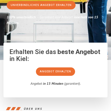
UNVERBINDLICHES ANGEBOT ERHALTEN
100% unverbindlich
– Garantiert eine Antwort
innerhalb von 15
Minuten
.
Erhalten Sie das
beste Angebot
in Kiel:
ANGEBOT ERHALTEN
Angebot
in 15 Minuten
(garantiert).
ÜBER UNS