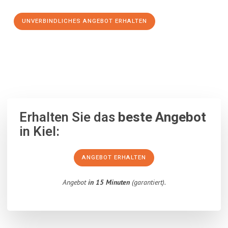
UNVERBINDLICHES ANGEBOT ERHALTEN
100% unverbindlich
– Garantiert eine Antwort
innerhalb von 15
Minuten
.
Erhalten Sie das
beste Angebot
in Kiel:
ANGEBOT ERHALTEN
Angebot
in 15 Minuten
(garantiert).