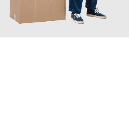
JETZT ANFRAGEN
Erleben Sie mit Umzugsmeister Fink Kiel, wie
einfach und
stressfrei Ihr Umzug Kiel Helsingor
sein kann. Unser
Expertenteam steht bereit, um Ihnen einen reibungslosen
Übergang in Ihr neues Zuhause zu garantieren.
Jetzt
unverbindliches Angebot
erhalten &