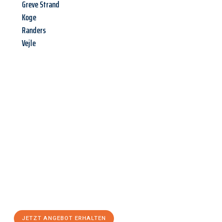
Greve Strand
Koge
Randers
Vejle
Jetzt anfragen &
Angebot
mit Best-Preis
erhalten!
Schicken Sie uns jetzt Ihre unverbindliche Anfrage und sichern
Sie sich Ihr
individuelles Umzugsangebot für Ihr Anliegen in
Kiel
zum Best-Preis! Nutzen Sie die Gelegenheit für einen
stressfreien Umzug
mit maximalem Komfort:
JETZT ANGEBOT ERHALTEN