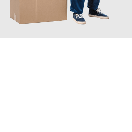
JETZT ANFRAGEN
Erleben Sie mit Umzugsmeister Fink Kiel, wie
einfach und
stressfrei Ihr Umzug Kiel Halmstad
sein kann. Unser
Expertenteam steht bereit, um Ihnen einen reibungslosen
Übergang in Ihr neues Zuhause zu garantieren.
Jetzt
unverbindliches Angebot
erhalten &