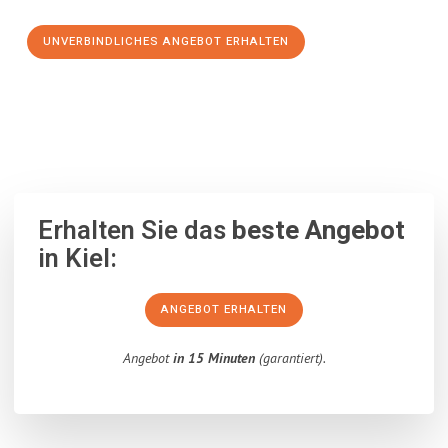
UNVERBINDLICHES ANGEBOT ERHALTEN
100% unverbindlich
– Garantiert eine Antwort
innerhalb von 15
Minuten
.
Erhalten Sie das
beste Angebot
in Kiel:
ANGEBOT ERHALTEN
Angebot
in 15 Minuten
(garantiert).