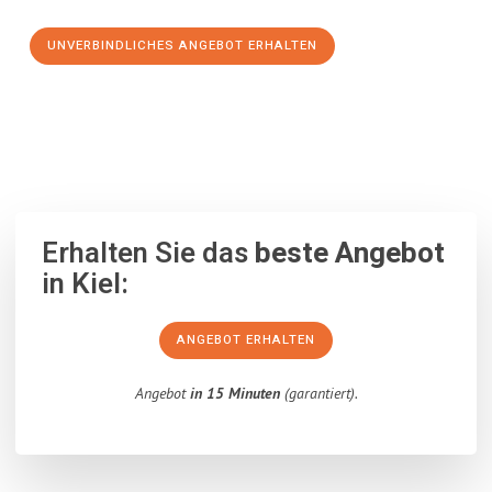
UNVERBINDLICHES ANGEBOT ERHALTEN
100% unverbindlich
– Garantiert eine Antwort
innerhalb von 15
Minuten
.
Erhalten Sie das
beste Angebot
in Kiel:
ANGEBOT ERHALTEN
Angebot
in 15 Minuten
(garantiert).