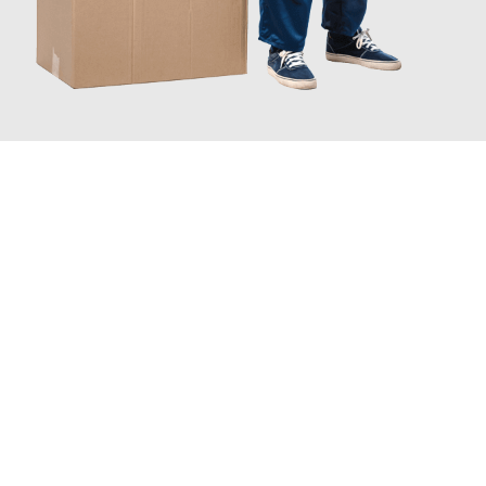
JETZT ANFRAGEN
Erleben Sie mit Umzugsmeister Fink Kiel, wie
einfach und
stressfrei Ihr Umzug Kiel Zaanstad
sein kann. Unser
Expertenteam steht bereit, um Ihnen einen reibungslosen
Übergang in Ihr neues Zuhause zu garantieren.
Jetzt
unverbindliches Angebot
erhalten &