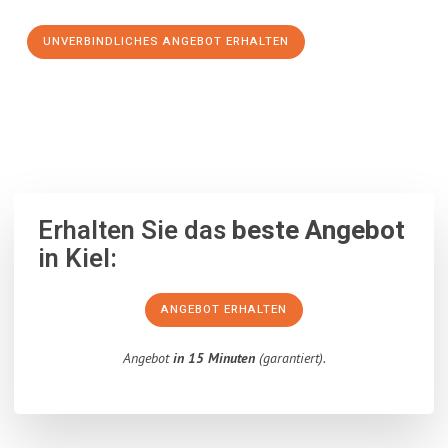
UNVERBINDLICHES ANGEBOT ERHALTEN
100% unverbindlich
– Garantiert eine Antwort
innerhalb von 15
Minuten
.
Erhalten Sie das
beste Angebot
in Kiel:
ANGEBOT ERHALTEN
Angebot
in 15 Minuten
(garantiert).