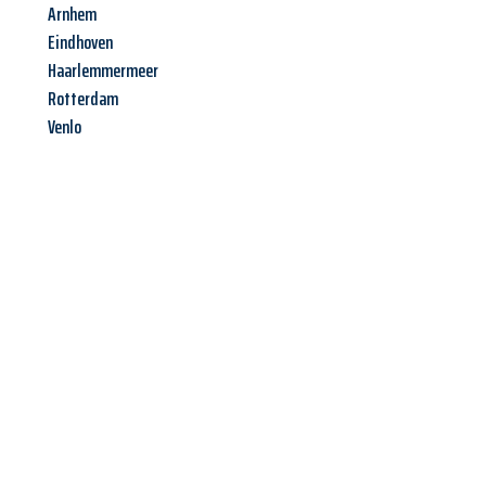
Arnhem
Eindhoven
Haarlemmermeer
Rotterdam
Venlo
Jetzt anfragen &
Angebot
mit Best-Preis
erhalten!
Schicken Sie uns jetzt Ihre unverbindliche Anfrage und sichern
Sie sich Ihr
individuelles Umzugsangebot für Ihr Anliegen in
Kiel
zum Best-Preis! Nutzen Sie die Gelegenheit für einen
stressfreien Umzug
mit maximalem Komfort: