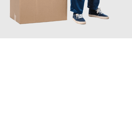
JETZT ANFRAGEN
Erleben Sie mit Umzugsmeister Fink Kiel, wie
einfach und
stressfrei Ihr Umzug Kiel Groningen
sein kann. Unser
Expertenteam steht bereit, um Ihnen einen reibungslosen
Übergang in Ihr neues Zuhause zu garantieren.
Jetzt
unverbindliches Angebot
erhalten &