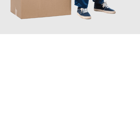
JETZT ANFRAGEN
Erleben Sie mit Umzugsmeister Fink Kiel, wie
einfach und
stressfrei Ihr Umzug Kiel Petange
sein kann. Unser
Expertenteam steht bereit, um Ihnen einen reibungslosen
Übergang in Ihr neues Zuhause zu garantieren.
Jetzt
unverbindliches Angebot
erhalten &
100€ sparen: