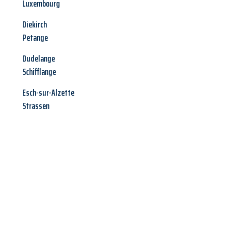
Luxembourg
Diekirch
Petange
Dudelange
Schifflange
Esch-sur-Alzette
Strassen
Jetzt anfragen &
Angebot
mit Best-Preis
erhalten!