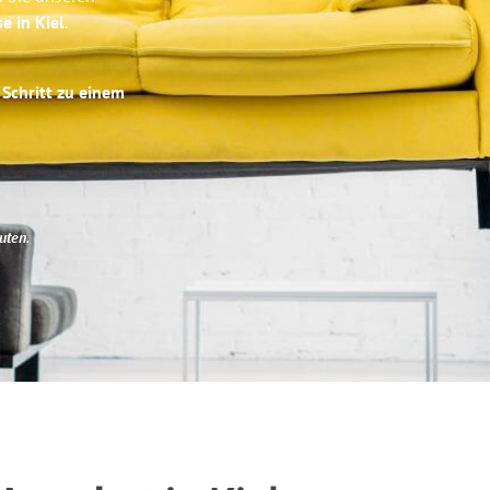
e in Kiel
.
 Schritt zu einem
uten
.