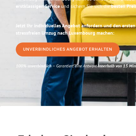
erstklassigen Service
und sichern Sie sich die
besten Preis
Jetzt Ihr individuelles Angebot anfordern und den ersten
stressfreien Umzug nach Luxembourg machen:
UNVERBINDLICHES ANGEBOT ERHALTEN
100% unverbindlich
– Garantiert eine Antwort
innerhalb von 15 Min