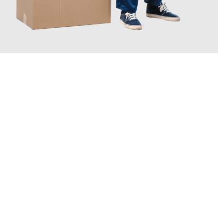
JETZT ANFRAGEN
Erleben Sie mit Umzugsmeister Fink Kiel, wie
einfach und
stressfrei Ihr Umzug Kiel Diekirch
sein kann. Unser
Expertenteam steht bereit, um Ihnen einen reibungslosen
Übergang in Ihr neues Zuhause zu garantieren.
Jetzt
unverbindliches Angebot
erhalten &
100€ sparen: