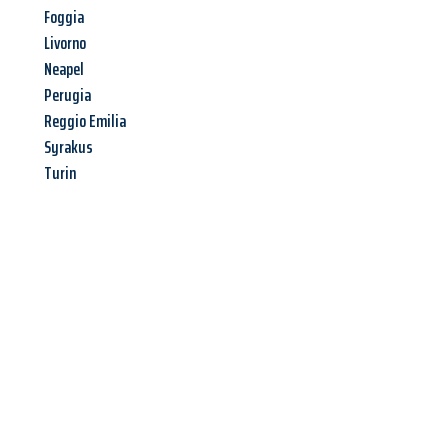
Foggia
Livorno
Neapel
Perugia
Reggio Emilia
Syrakus
Turin
Jetzt anfragen &
Angebot
mit Best-Preis
erhalten!
Schicken Sie uns jetzt Ihre unverbindliche Anfrage und sichern
Sie sich Ihr
individuelles Umzugsangebot für Ihr Anliegen in