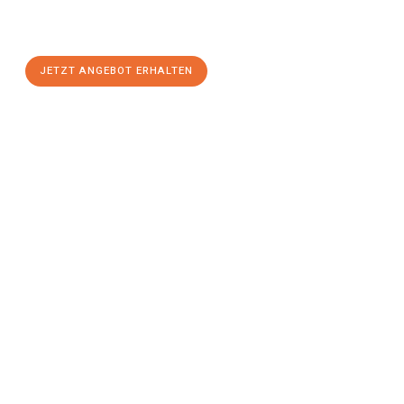
Kiel
zum Best-Preis! Nutzen Sie die Gelegenheit für einen
stressfreien Umzug
mit maximalem Komfort:
JETZT ANGEBOT ERHALTEN