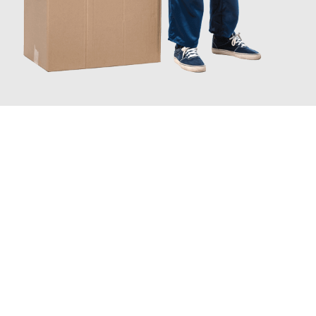
JETZT ANFRAGEN
Erleben Sie mit Umzugsmeister Fink Kiel, wie
einfach und
stressfrei Ihr Umzug Kiel Reggio Emilia
sein kann. Unser
Expertenteam steht bereit, um Ihnen einen reibungslosen
Übergang in Ihr neues Zuhause zu garantieren.