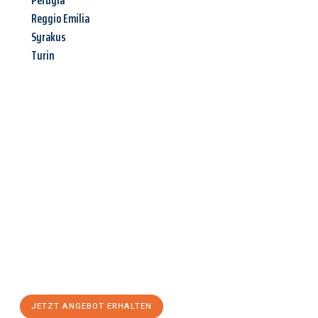
Perugia
Reggio Emilia
Syrakus
Turin
Jetzt anfragen &
Angebot
mit Best-Preis
erhalten!
Schicken Sie uns jetzt Ihre unverbindliche Anfrage und sichern
Sie sich Ihr
individuelles Umzugsangebot für Ihr Anliegen in
Kiel
zum Best-Preis! Nutzen Sie die Gelegenheit für einen
stressfreien Umzug
mit maximalem Komfort:
JETZT ANGEBOT ERHALTEN