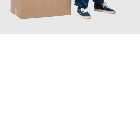
JETZT ANFRAGEN
Erleben Sie mit Umzugsmeister Fink Kiel, wie
einfach und
stressfrei Ihr Umzug Kiel Syrakus
sein kann. Unser
Expertenteam steht bereit, um Ihnen einen reibungslosen
Übergang in Ihr neues Zuhause zu garantieren.
Jetzt
unverbindliches Angebot
erhalten &
100€ sparen: