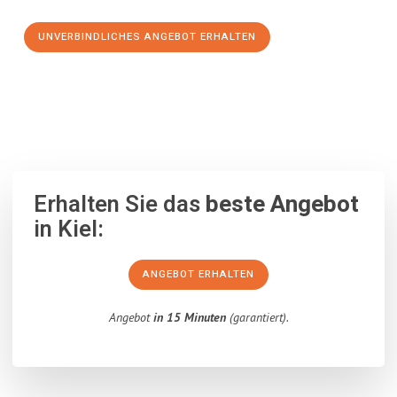
UNVERBINDLICHES ANGEBOT ERHALTEN
100% unverbindlich
– Garantiert eine Antwort
innerhalb von 15
Minuten
.
Erhalten Sie das
beste Angebot
in Kiel:
ANGEBOT ERHALTEN
Angebot
in 15 Minuten
(garantiert).