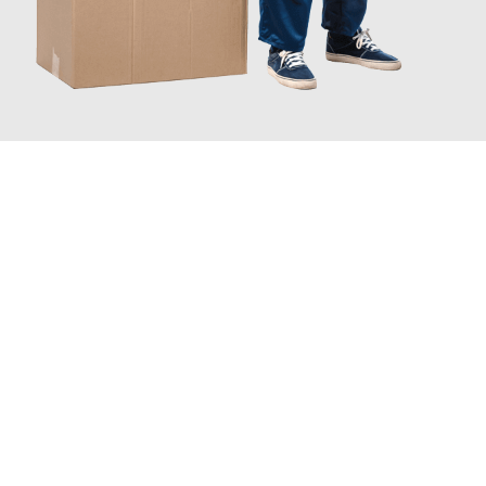
JETZT ANFRAGEN
Erleben Sie mit Umzugsmeister Fink Kiel, wie
einfach und
stressfrei Ihr Umzug Kiel Perpignan
sein kann. Unser
Expertenteam steht bereit, um Ihnen einen reibungslosen
Übergang in Ihr neues Zuhause zu garantieren.
Jetzt
unverbindliches Angebot
erhalten &