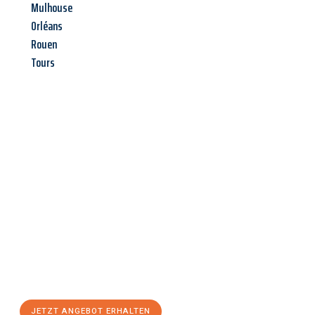
Mulhouse
Orléans
Rouen
Tours
Jetzt anfragen &
Angebot
mit Best-Preis
erhalten!
Schicken Sie uns jetzt Ihre unverbindliche Anfrage und sichern
Sie sich Ihr
individuelles Umzugsangebot für Ihr Anliegen in
Kiel
zum Best-Preis! Nutzen Sie die Gelegenheit für einen
stressfreien Umzug
mit maximalem Komfort:
JETZT ANGEBOT ERHALTEN