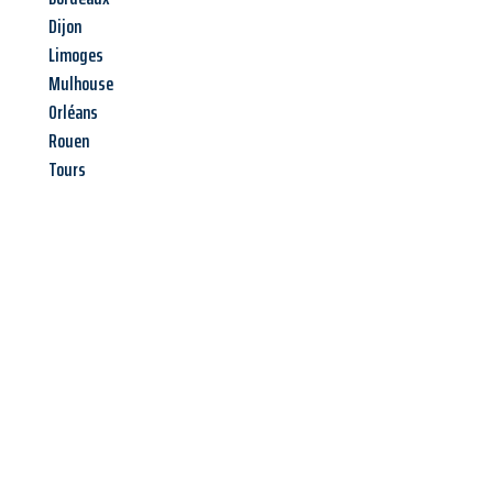
Dijon
Limoges
Mulhouse
Orléans
Rouen
Tours
Jetzt anfragen &
Angebot
mit Best-Preis
erhalten!
Schicken Sie uns jetzt Ihre unverbindliche Anfrage und sichern
Sie sich Ihr
individuelles Umzugsangebot für Ihr Anliegen in
Kiel
zum Best-Preis! Nutzen Sie die Gelegenheit für einen