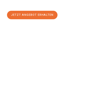
stressfreien Umzug
mit maximalem Komfort:
JETZT ANGEBOT ERHALTEN