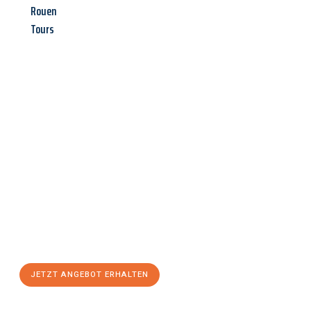
Rouen
Tours
Jetzt anfragen &
Angebot
mit Best-Preis
erhalten!
Schicken Sie uns jetzt Ihre unverbindliche Anfrage und sichern
Sie sich Ihr
individuelles Umzugsangebot für Ihr Anliegen in
Kiel
zum Best-Preis! Nutzen Sie die Gelegenheit für einen
stressfreien Umzug
mit maximalem Komfort:
JETZT ANGEBOT ERHALTEN