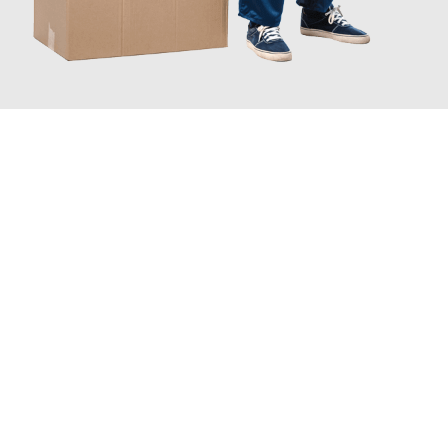
JETZT ANFRAGEN
Erleben Sie mit Umzugsmeister Fink Kiel, wie
einfach und
stressfrei Ihr Umzug Kiel Le Mans
sein kann. Unser
Expertenteam steht bereit, um Ihnen einen reibungslosen
Übergang in Ihr neues Zuhause zu garantieren.
Jetzt
unverbindliches Angebot
erhalten &
100€ sparen: