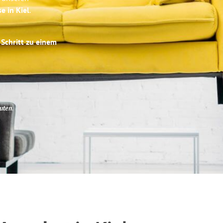
e in Kiel
.
 Schritt zu einem
uten
.