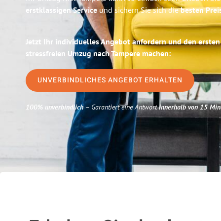
erstklassigen Service
und sichern Sie sich die
besten Preis
Jetzt Ihr individuelles Angebot anfordern und den ersten
stressfreien Umzug nach Tampere machen:
UNVERBINDLICHES ANGEBOT ERHALTEN
100% unverbindlich
– Garantiert eine Antwort
innerhalb von 15 Min