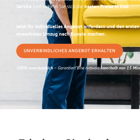
Service
und sichern Sie sich die
besten Preise in Kiel
.
Jetzt Ihr individuelles Angebot anfordern und den ersten
stressfreien Umzug nach Kuopio machen:
UNVERBINDLICHES ANGEBOT ERHALTEN
100% unverbindlich
– Garantiert eine Antwort
innerhalb von 15 Min