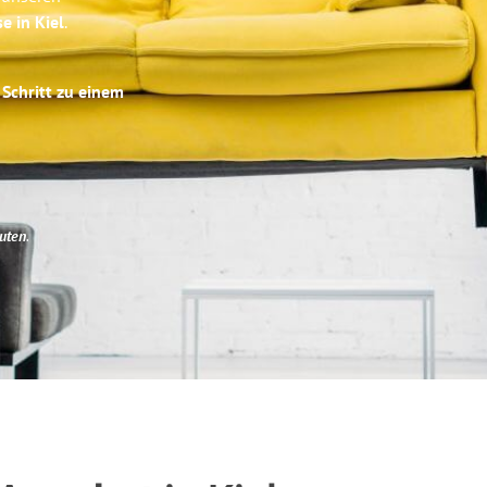
e in Kiel
.
 Schritt zu einem
uten
.