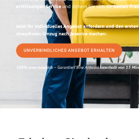
erstklassigen Service
und sichern Sie sich die
besten Preis
Jetzt Ihr individuelles Angebot anfordern und den ersten
stressfreien Umzug nach Jesenice machen:
UNVERBINDLICHES ANGEBOT ERHALTEN
100% unverbindlich
– Garantiert eine Antwort
innerhalb von 15 Min